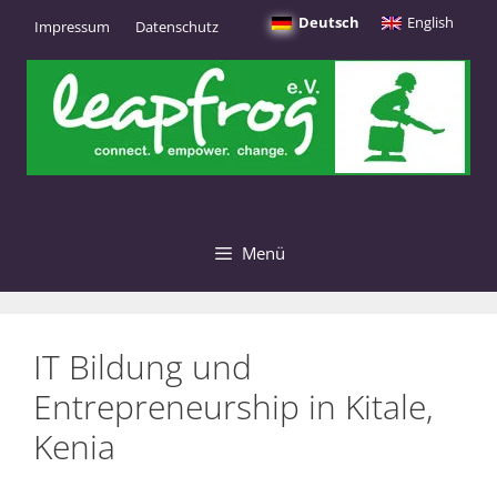
Zum
Deutsch
English
Impressum
Datenschutz
Inhalt
springen
Menü
IT Bildung und
Entrepreneurship in Kitale,
Kenia