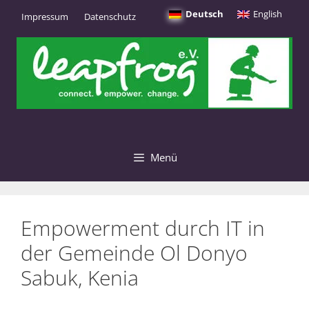
Zum
Deutsch
English
Impressum
Datenschutz
Inhalt
springen
Menü
Empowerment durch IT in
der Gemeinde Ol Donyo
Sabuk, Kenia