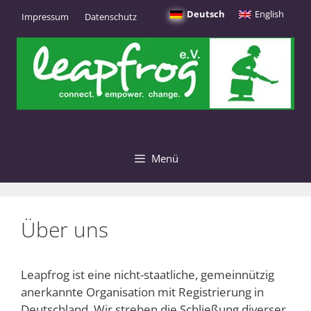
Zum
Deutsch
English
Impressum
Datenschutz
Inhalt
springen
Menü
Über uns
Leapfrog ist eine nicht-staatliche, gemeinnützig
anerkannte Organisation mit Registrierung in
Deutschland. Wir streben die Schließung diverser