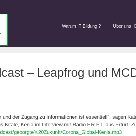
Warum IT Bildung ?
Über uns
dcast – Leapfrog und MC
 und der Zugang zu Informationen ist essentiell“, sagen Ka
tale, Kenia im Interview mit Radio F.R.E.I. aus Erfurt. Zu
e/podcast/geborgte%20Zukunft/Corona_Global-Kenia.mp3